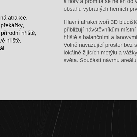
a flóry a promítá se nejen do 
obsahu vybraných herních prv
ná atrakce
Hlavní atrakci tvoří 3D bludiš
 překážky
přibližují návštěvníkům místní
přírodní hřiště
hřiště s balančními a lanovými
vé hřiště
Volně navazující prostor bez 
ál
lokálně žijících motýlů a vážk
světa. Součástí návrhu areálu