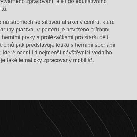
výtvarného zpracování, ale i do edukativního
ků.
tě na stromech se síťovou atrakcí v centru, které
 druhy ptactva. V parteru je navrženo přírodní
 herními prvky a prolézačkami pro starší děti.
stromů pak představuje louku s herními sochami
y, které ocení i ti nejmenší návštěvníci Vodního
 je také tematicky zpracovaný mobiliář.