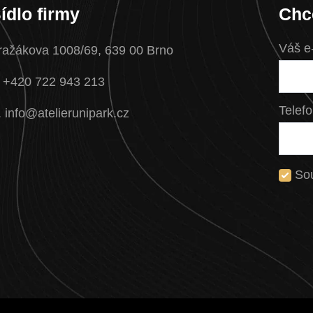
ídlo firmy
Chc
Váš e
ražákova 1008/69, 639 00 Brno
. +420 722 943 213
Telefo
. info@atelierunipark.cz
So