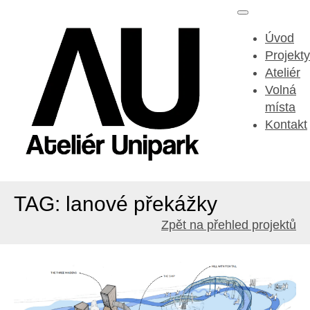
Úvod
Projekty
Ateliér
Volná
místa
Kontakt
TAG: lanové překážky
Zpět na přehled projektů