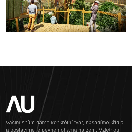
Vašim snům dáme konkrétní tvar, nasadíme křídla
a postavíme je pevně nohama na zem. Vzlétnou