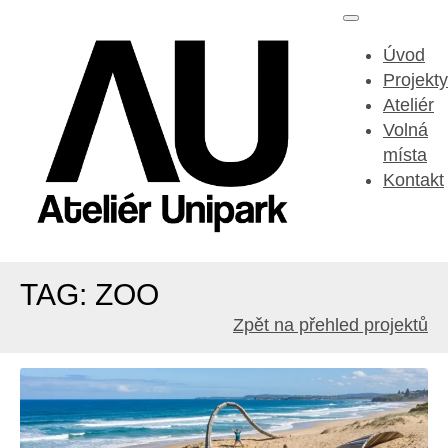
Úvod
Projekty
Ateliér
Volná
místa
Kontakt
TAG: ZOO
Zpět na přehled projektů